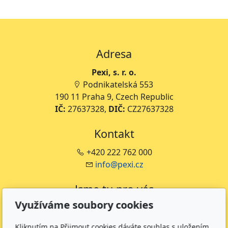
Adresa
Pexi, s. r. o.
Podnikatelská 553
190 11 Praha 9, Czech Republic
IČ:
27637328,
DIČ:
CZ27637328
Kontakt
+420 222 762 000
info@pexi.cz
Jsme tu pro vás
Využíváme soubory cookies
PO - PÁ: 9:00 - 16:00
Kliknutím na Přijmout cookies dáváte souhlas s uložením