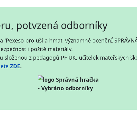
ěru, potvzená odborníky
a hra 'Pexeso pro uši a hmat' významné oceněnÍ SPRÁVN
bezpečnost i požité materiály.
 složenou z pedagogů PF UK, učitelek mateřských škol
nete
ZDE
.