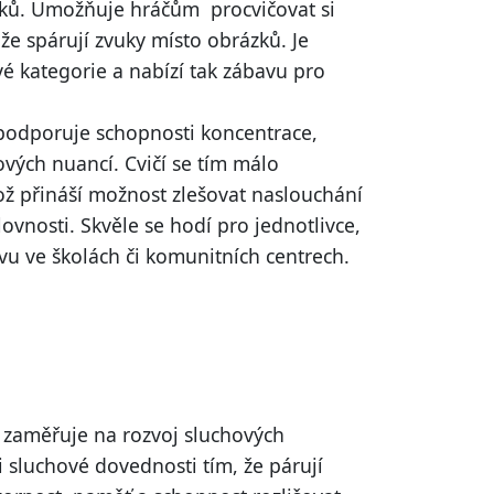
uků. Umožňuje hráčům procvičovat si
že spárují zvuky místo obrázků. Je
é kategorie a nabízí tak zábavu pro
podporuje schopnosti koncentrace,
vých nuancí. Cvičí se tím málo
ož přináší možnost zlešovat naslouchání
lovnosti. Skvěle se hodí pro jednotlivce,
vu ve školách či komunitních centrech.
se zaměřuje na rozvoj sluchových
 sluchové dovednosti tím, že párují