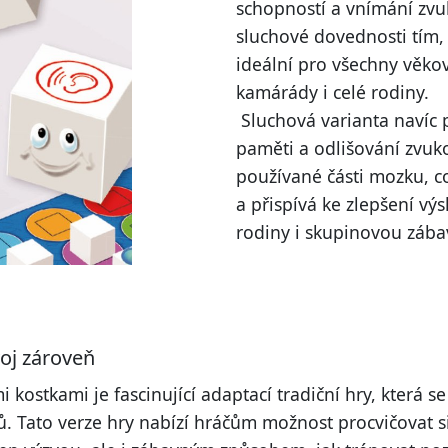
schopností a vnímání zv
sluchové dovednosti tím, 
ideální pro všechny věkov
kamárády i celé rodiny.
Sluchová varianta navíc 
paměti a odlišování zvuko
používané části mozku, c
a přispívá ke zlepšení výs
rodiny i skupinovou zába
voj zároveň
 kostkami je fascinující adaptací tradiční hry, která 
ů. Tato verze hry nabízí hráčům možnost procvičovat si