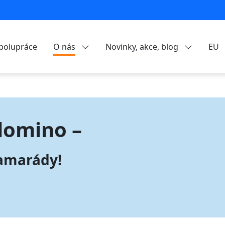
polupráce
O nás
Novinky, akce, blog
EU
domino –
kamarády!