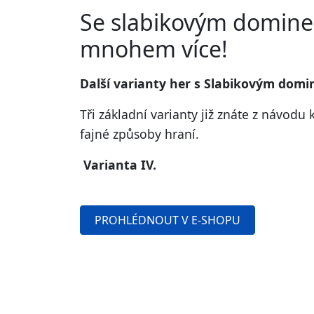
Se slabikovým domine
mnohem více!
Další varianty her s Slabikovým dom
Tři základní varianty již znáte z návodu 
fajné způsoby hraní.
Varianta IV.
PROHLÉDNOUT V E-SHOPU