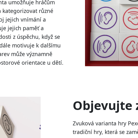
ianta umožňuje hráčům
a kategorizovat různé
oj jejich vnímání a
uje jejich paměť a
dosti z úspěchu, když se
 dále motivuje k dalšímu
 barev může významně
ostorové orientace u dětí.
Objevujte
Zvuková varianta hry Pexe
tradiční hry, která se za