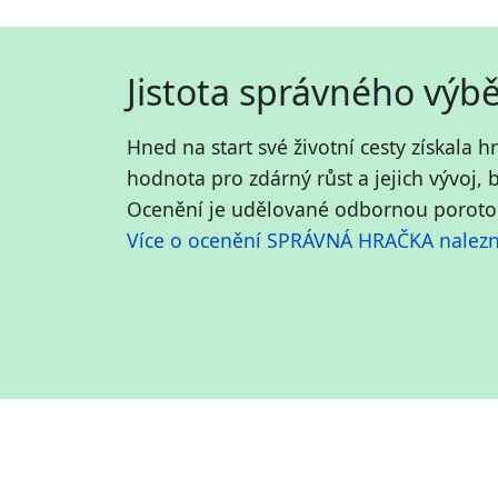
Jistota správného výb
Hned na start své životní cesty získal
hodnota pro zdárný růst a jejich vývoj, 
Ocenění je udělované o
dbornou porotou
Více o ocenění SPRÁVNÁ HRAČKA nalez